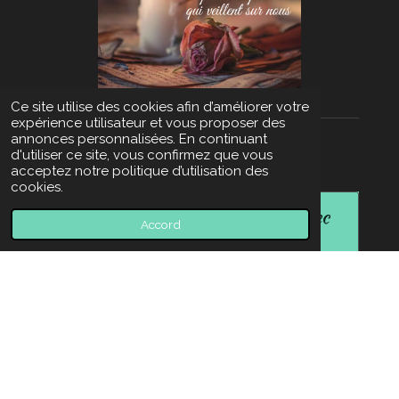
Ce site utilise des cookies afin d’améliorer votre
expérience utilisateur et vous proposer des
annonces personnalisées. En continuant
d'utiliser ce site, vous confirmez que vous
acceptez notre politique d’utilisation des
cookies.
Créez votre propre site internet avec
Accord
Webador
F
X
P
I
Y
a
i
n
o
© 2022 - 2026 Elea Laureen, auteure