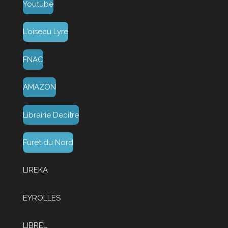
Youtube
L'oiseau Lyre
FNAC
AMAZON
Librairie Decitre
Furet du Nord
LIREKA
EYROLLES
LIBREL